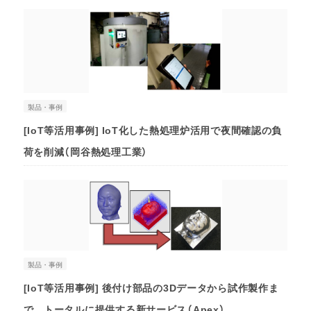
製品・事例
[IoT等活用事例] IoT化した熱処理炉活用で夜間確認の負
荷を削減（岡⾕熱処理⼯業）
製品・事例
[IoT等活用事例] 後付け部品の3Dデータから試作製作ま
で、トータルに提供する新サービス（Apex）