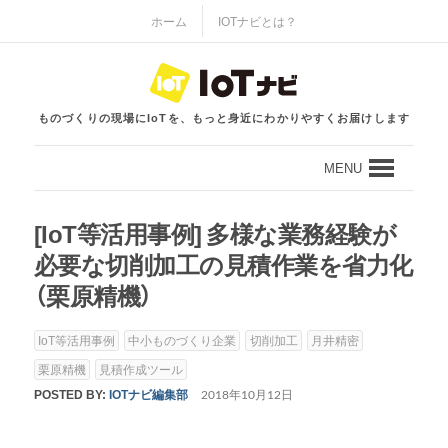
ホーム
IOTナビとは？
ものづくりの現場にIoTを、もっと身近にわかりやすくお届けします
MENU
[IoT等活用事例] 多様な業務経験が
必要な切削加⼯の⾒積作業を省⼒化
（栗原精機）
IoT等活用事例
中小ものづくり企業
切削加⼯
⽉井精密
栗原精機
⾒積作成ツール
POSTED BY:
IOTナビ編集部
2018年10月12日