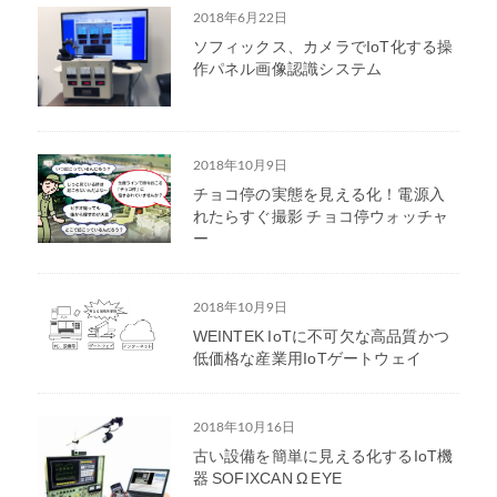
2018年6月22日
ソフィックス、カメラでIoT化する操
作パネル画像認識システム
2018年10月9日
チョコ停の実態を見える化！電源入
れたらすぐ撮影 チョコ停ウォッチャ
ー
2018年10月9日
WEINTEK IoTに不可欠な高品質かつ
低価格な産業用IoTゲートウェイ
2018年10月16日
古い設備を簡単に見える化するIoT機
器 SOFIXCAN Ω EYE