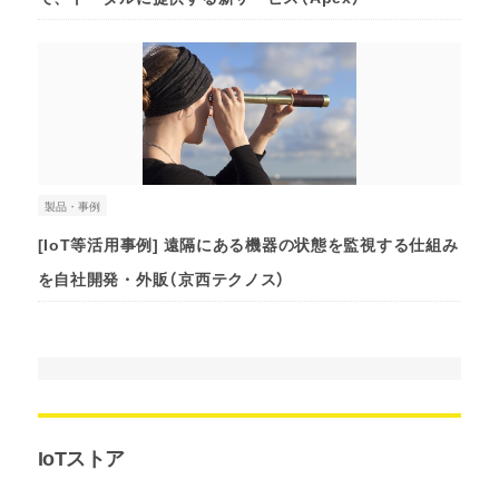
製品・事例
[IoT等活用事例] 遠隔にある機器の状態を監視する仕組み
を⾃社開発・外販（京⻄テクノス）
IoTストア