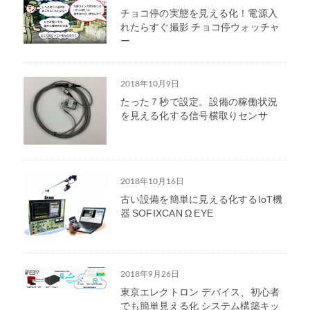
チョコ停の実態を見える化！電源入
れたらすぐ撮影 チョコ停ウォッチャ
ー
2018年10月9日
たった７秒で設定。設備の稼働状況
を見える化する信号横取りセンサ
2018年10月16日
古い設備を簡単に見える化するIoT機
器 SOFIXCAN Ω EYE
2018年9月26日
東京エレクトロン デバイス、初心者
でも簡単見える化 システム構築キッ