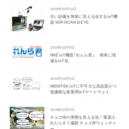
2018年10月16日
古い設備を簡単に見える化するIoT機
器 SOFIXCAN Ω EYE
2018年10月9日
NKE IoT機器「れんら君」 簡単に現
場をIoT化
2018年10月9日
WEINTEK IoTに不可欠な高品質かつ
低価格な産業用IoTゲートウェイ
2018年10月9日
チョコ停の実態を見える化！電源入
れたらすぐ撮影 チョコ停ウォッチャ
ー