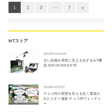
1
2
3
…
7
»
IoTストア
2018年10月16日
古い設備を簡単に見える化するIoT機
器 SOFIXCAN Ω EYE
2018年10月9日
チョコ停の実態を見える化！電源入
れたらすぐ撮影 チョコ停ウォッチャ
ー