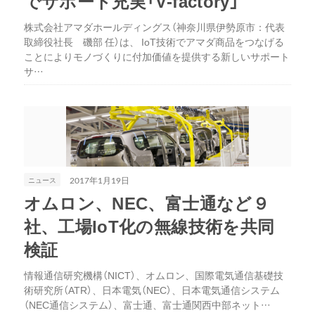
でサポート充実「V-factory」
株式会社アマダホールディングス（神奈川県伊勢原市：代表
取締役社長 磯部 任）は、 IoT技術でアマダ商品をつなげる
ことによりモノづくりに付加価値を提供する新しいサポート
サ…
ニュース
2017年1月19日
オムロン、NEC、富士通など９
社、工場IoT化の無線技術を共同
検証
情報通信研究機構（NICT）、オムロン、国際電気通信基礎技
術研究所（ATR）、日本電気（NEC）、日本電気通信システム
（NEC通信システム）、富士通、富士通関西中部ネット…